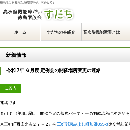
徳島県にある高次脳機能障がい家族会です
ホーム
すだちの会紹介
高次脳機能障害とは
新着情報
令和 7年 ６月度 定例会の開催場所変更の連絡
ご案内
連絡です
６/１５（第3日曜日）開催予定の焼肉パーティーの開催場所に変更があ
東三好町西庄光吉２７－２から
三好郡東みよし町加茂853-3
建交労細部