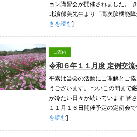
ョン講習会が開催されました。 
北濵郁美先生より「高次脳機能障が
きを読む
]
ご案内
令和６年１１月度 定例交
平素は当会の活動にご理解とご協
うございます。 ついこの間まで
が冷たい日々が続いています 皆
１１月１６日開催予定の定例会です
を読む
]