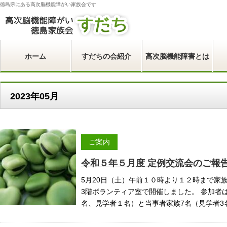
徳島県にある高次脳機能障がい家族会です
ホーム
すだちの会紹介
高次脳機能障害とは
2023年05月
ご案内
令和５年５月度 定例交流会のご報
5月20日（土）午前１０時より１２時まで家
3階ボランティア室で開催しました。 参加者は
名、見学者１名）と当事者家族7名（見学者3名